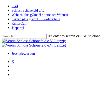
Skip
Start
to
Schloss Schönefeld e.V.
main
Wohnen plus gGmbH / betreutes Wohnen
content
Lernen plus gGmbH / Förderschule
KulturGut
Jobportal
Hit enter to search or ESC to close
Close
Search
search
account
Menu
Jetzt Bewerben
K
search
account
Menu
Allgemein
Veranstaltungen
„Piepen raus“ im Schlosshof