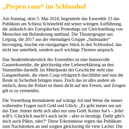
„Piepen raus“ im Schlosshof
Am Sonntag, dem 5. Mai 2024, begeisterte das Ensemble 23 das
Publikum am Schloss Schönefeld mit seiner witzigen Aufführung,
die anlässlich des Europäischen Protesttags zur Gleichstellung von
Menschen mit Behinderung stattfand. Die Theatergruppe aus
Leipzig, die 2017 aus der ehemaligen Gruppe „Südstaatler“
hervorging, brachte ein einzigartiges Stück in den Schlosshof, das
nicht nur unterhielt, sondern auch wichtige Themen ansprach.
Das Straßentheaterstück des Ensembles ist eine humorvolle
Gaunerkomödie, die gleichzeitig eine Liebeserklärung an den
Stummfilm darstellt. Im Mittelpunkt der Geschichte steht eine
Gangsterbande, die einen Coup erfolgreich durchführt und nun die
Beute in Sicherheit bringen muss. Doch das ist alles andere als
einfach, denn die Polizei ist ihnen dicht auf den Fersen, und Zeugen
gilt es zu vermeiden.
Die Vorstellung thematisierte auf witzige Art und Weise die immer
währenden Fragen nach Geld und Glück: „Es geht immer nur um
das Eine. Immer dreht sich alles nur ums Geld: Keiner hat’s – jeder
will’s. Glücklich macht’s auch nicht – aber es beruhigt. Dafür gibt’s
doch auch Pillen, oder?“ Diese Erkenntnisse regten das Publikum
zum Nachdenken an und sorgten gleichzeitig für viele Lacher. Die