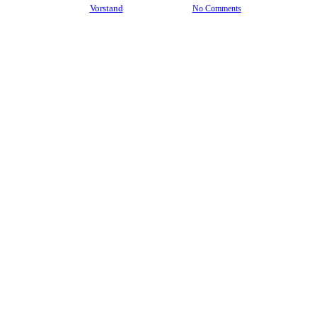
By
Vorstand
7. Mai 2025
No Comments