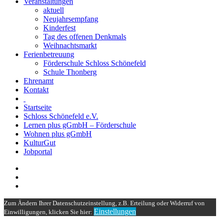
Veranstaltungen
aktuell
Neujahrsempfang
Kinderfest
Tag des offenen Denkmals
Weihnachtsmarkt
Ferienbetreuung
Förderschule Schloss Schönefeld
Schule Thonberg
Ehrenamt
Kontakt
Startseite
Schloss Schönefeld e.V.
Lernen plus gGmbH – Förderschule
Wohnen plus gGmbH
KulturGut
Jobportal
Zum Ändern Ihrer Datenschutzeinstellung, z.B. Erteilung oder Widerruf von
Einstellungen
Einwilligungen, klicken Sie hier: