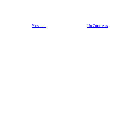
Information
By
Vorstand
17. November 2025
No Comments