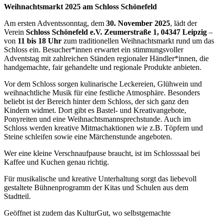
Weihnachtsmarkt 2025 am Schloss Schönefeld
Am ersten Adventssonntag, dem
30. November 2025
, lädt der
Verein
Schloss Schönefeld e.V. Zeumerstraße 1, 04347 Leipzig
–
von
11 bis 18 Uhr
zum traditionellen Weihnachtsmarkt rund um das
Schloss ein. Besucher*innen erwartet ein stimmungsvoller
Adventstag mit zahlreichen Ständen regionaler Händler*innen, die
handgemachte, fair gehandelte und regionale Produkte anbieten.
Vor dem Schloss sorgen kulinarische Leckereien, Glühwein und
weihnachtliche Musik für eine festliche Atmosphäre. Besonders
beliebt ist der Bereich hinter dem Schloss, der sich ganz den
Kindern widmet. Dort gibt es Bastel- und Kreativangebote,
Ponyreiten und eine Weihnachtsmannsprechstunde. Auch im
Schloss werden kreative Mitmachaktionen wie z.B. Töpfern und
Steine schleifen sowie eine Märchenstunde angeboten.
Wer eine kleine Verschnaufpause braucht, ist im Schlosssaal bei
Kaffee und Kuchen genau richtig.
Für musikalische und kreative Unterhaltung sorgt das liebevoll
gestaltete Bühnenprogramm der Kitas und Schulen aus dem
Stadtteil.
Geöffnet ist zudem das KulturGut, wo selbstgemachte