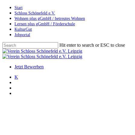
Skip
Start
to
Schloss Schönefeld e.V.
main
Wohnen plus gGmbH / betreutes Wohnen
content
Lernen plus gGmbH / Förderschule
KulturGut
Jobportal
Hit enter to search or ESC to close
Close
Search
search
account
Menu
Jetzt Bewerben
K
search
account
Menu
Allgemein
Veranstaltungen
Weihnachtsmarkt
Weihnachtsmarkt 2025 –
Schloss Schönefeld – Vorab