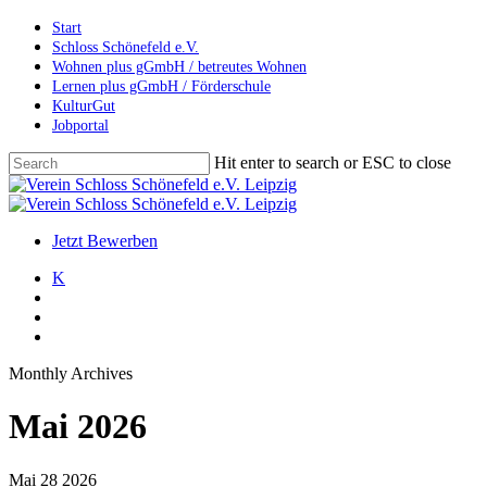
Skip
Start
to
Schloss Schönefeld e.V.
main
Wohnen plus gGmbH / betreutes Wohnen
content
Lernen plus gGmbH / Förderschule
KulturGut
Jobportal
Hit enter to search or ESC to close
Close
Search
search
account
Menu
Jetzt Bewerben
K
search
account
Menu
Monthly Archives
Mai 2026
Mai
28
2026