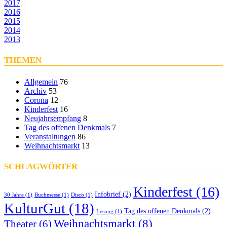
2017
2016
2015
2014
2013
THEMEN
Allgemein
76
Archiv
53
Corona
12
Kinderfest
16
Neujahrsempfang
8
Tag des offenen Denkmals
7
Veranstaltungen
86
Weihnachtsmarkt
13
SCHLAGWÖRTER
Kinderfest
(16)
Infobrief
(2)
30 Jahre
(1)
Buchmesse
(1)
Disco
(1)
KulturGut
(18)
Tag des offenen Denkmals
(2)
Lesung
(1)
Weihnachtsmarkt
(8)
Theater
(6)