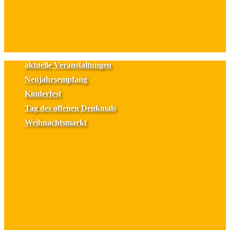
aktuelle Veranstaltungen
Neujahrsempfang
Kinderfest
Tag des offenen Denkmals
Weihnachtsmarkt