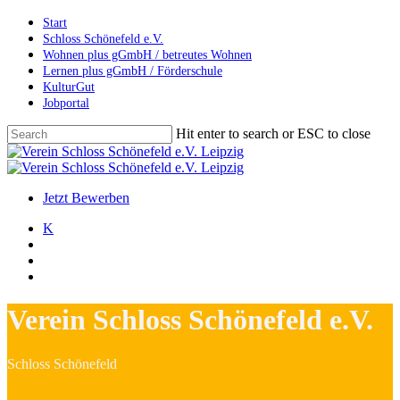
Skip
Start
to
Schloss Schönefeld e.V.
main
Wohnen plus gGmbH / betreutes Wohnen
content
Lernen plus gGmbH / Förderschule
KulturGut
Jobportal
Hit enter to search or ESC to close
Close
Search
search
account
Menu
Jetzt Bewerben
K
search
account
Menu
Verein Schloss Schönefeld e.V.
Schloss Schönefeld