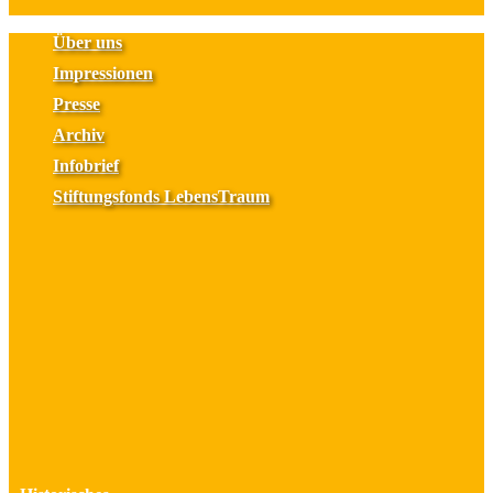
Über uns
Impressionen
Presse
Archiv
Infobrief
Stiftungsfonds LebensTraum