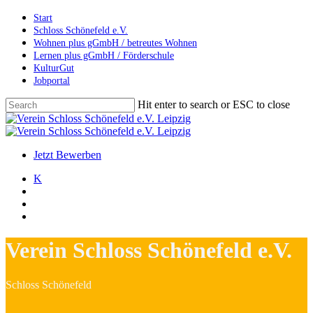
Skip
Start
to
Schloss Schönefeld e.V.
main
Wohnen plus gGmbH / betreutes Wohnen
content
Lernen plus gGmbH / Förderschule
KulturGut
Jobportal
Hit enter to search or ESC to close
Close
Search
search
account
Menu
Jetzt Bewerben
K
search
account
Menu
Verein Schloss Schönefeld e.V.
Schloss Schönefeld