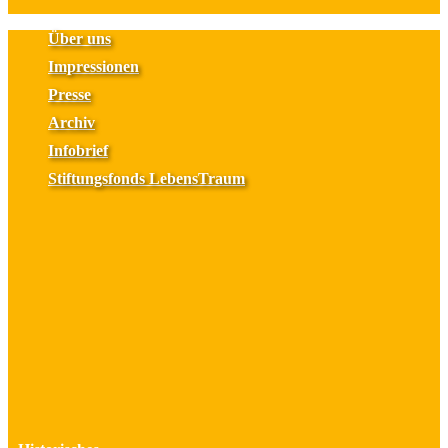
Über uns
Impressionen
Presse
Archiv
Infobrief
Stiftungsfonds LebensTraum