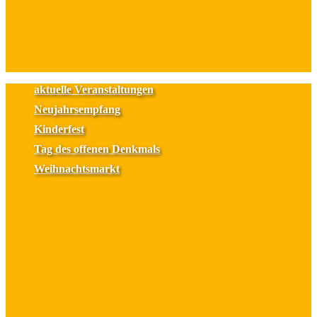
aktuelle Veranstaltungen
Neujahrsempfang
Kinderfest
Tag des offenen Denkmals
Weihnachtsmarkt