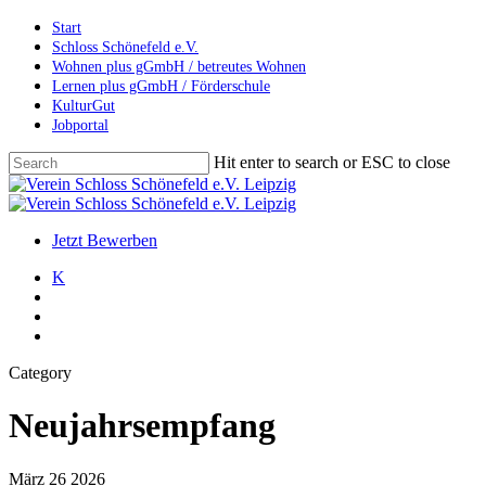
Skip
Start
to
Schloss Schönefeld e.V.
main
Wohnen plus gGmbH / betreutes Wohnen
content
Lernen plus gGmbH / Förderschule
KulturGut
Jobportal
Hit enter to search or ESC to close
Close
Search
search
account
Menu
Jetzt Bewerben
K
search
account
Menu
Category
Neujahrsempfang
März
26
2026