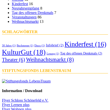
Kinderfest
16
Neujahrsempfang
8
Tag des offenen Denkmals
7
Veranstaltungen
86
Weihnachtsmarkt
13
SCHLAGWÖRTER
Kinderfest
(16)
Infobrief
(2)
30 Jahre
(1)
Buchmesse
(1)
Disco
(1)
KulturGut
(18)
Tag des offenen Denkmals
(2)
Lesung
(1)
Weihnachtsmarkt
(8)
Theater
(6)
STIFTUNGSFONDS LEBENSTRAUM
Information / Download
Flyer Schloss Schönefeld e.V.
Flyer Lernen plus
Flyer Wohnen plus