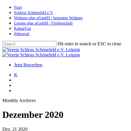
Skip
Start
to
Schloss Schönefeld e.V.
main
Wohnen plus gGmbH / betreutes Wohnen
content
Lernen plus gGmbH / Förderschule
KulturGut
Jobportal
Hit enter to search or ESC to close
Close
Search
search
account
Menu
Jetzt Bewerben
K
search
account
Menu
Monthly Archives
Dezember 2020
Dez.
21
2020