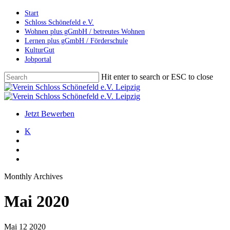
Skip
Start
to
Schloss Schönefeld e.V.
main
Wohnen plus gGmbH / betreutes Wohnen
content
Lernen plus gGmbH / Förderschule
KulturGut
Jobportal
Hit enter to search or ESC to close
Close
Search
search
account
Menu
Jetzt Bewerben
K
search
account
Menu
Monthly Archives
Mai 2020
Mai
12
2020