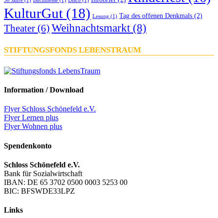
30 Jahre
(1)
Buchmesse
(1)
Disco
(1)
KulturGut
(18)
Tag des offenen Denkmals
(2)
Lesung
(1)
Weihnachtsmarkt
(8)
Theater
(6)
STIFTUNGSFONDS LEBENSTRAUM
Information / Download
Flyer Schloss Schönefeld e.V.
Flyer Lernen plus
Flyer Wohnen plus
Spendenkonto
Schloss Schönefeld e.V.
Bank für Sozialwirtschaft
IBAN: DE 65 3702 0500 0003 5253 00
BIC: BFSWDE33LPZ
Links