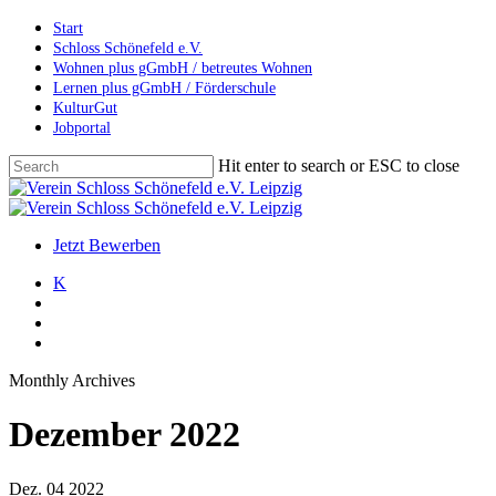
Skip
Start
to
Schloss Schönefeld e.V.
main
Wohnen plus gGmbH / betreutes Wohnen
content
Lernen plus gGmbH / Förderschule
KulturGut
Jobportal
Hit enter to search or ESC to close
Close
Search
search
account
Menu
Jetzt Bewerben
K
search
account
Menu
Monthly Archives
Dezember 2022
Dez.
04
2022