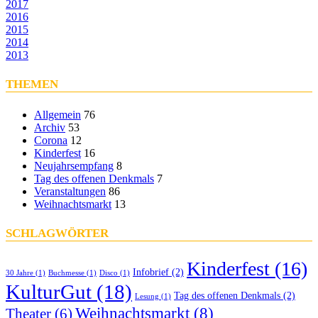
2017
2016
2015
2014
2013
THEMEN
Allgemein
76
Archiv
53
Corona
12
Kinderfest
16
Neujahrsempfang
8
Tag des offenen Denkmals
7
Veranstaltungen
86
Weihnachtsmarkt
13
SCHLAGWÖRTER
Kinderfest
(16)
Infobrief
(2)
30 Jahre
(1)
Buchmesse
(1)
Disco
(1)
KulturGut
(18)
Tag des offenen Denkmals
(2)
Lesung
(1)
Weihnachtsmarkt
(8)
Theater
(6)