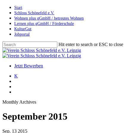
Skip
Start
to
Schloss Schönefeld e.V.
main
Wohnen plus gGmbH / betreutes Wohnen
content
Lernen plus gGmbH / Förderschule
KulturGut
Jobportal
Hit enter to search or ESC to close
Close
Search
search
account
Menu
Jetzt Bewerben
K
search
account
Menu
Monthly Archives
September 2015
Sep.
13
2015