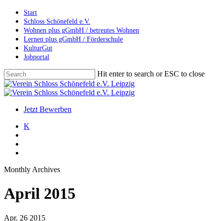
Skip
Start
to
Schloss Schönefeld e.V.
main
Wohnen plus gGmbH / betreutes Wohnen
content
Lernen plus gGmbH / Förderschule
KulturGut
Jobportal
Hit enter to search or ESC to close
Close
Search
search
account
Menu
Jetzt Bewerben
K
search
account
Menu
Monthly Archives
April 2015
Apr.
26
2015