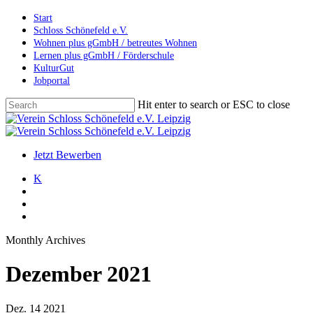
Skip
Start
to
Schloss Schönefeld e.V.
main
Wohnen plus gGmbH / betreutes Wohnen
content
Lernen plus gGmbH / Förderschule
KulturGut
Jobportal
Hit enter to search or ESC to close
Close
Search
search
account
Menu
Jetzt Bewerben
K
search
account
Menu
Monthly Archives
Dezember 2021
Dez.
14
2021