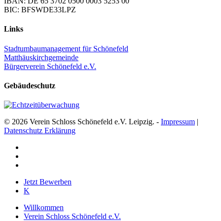
IBAN: DE 65 3702 0500 0003 5253 00
BIC: BFSWDE33LPZ
Links
Stadtumbaumanagement für Schönefeld
Matthäuskirchgemeinde
Bürgerverein Schönefeld e.V.
Gebäudeschutz
© 2026 Verein Schloss Schönefeld e.V. Leipzig. -
Impressum
|
Datenschutz Erklärung
facebook
youtube
instagram
Close
Jetzt Bewerben
Menu
K
Willkommen
Verein Schloss Schönefeld e.V.