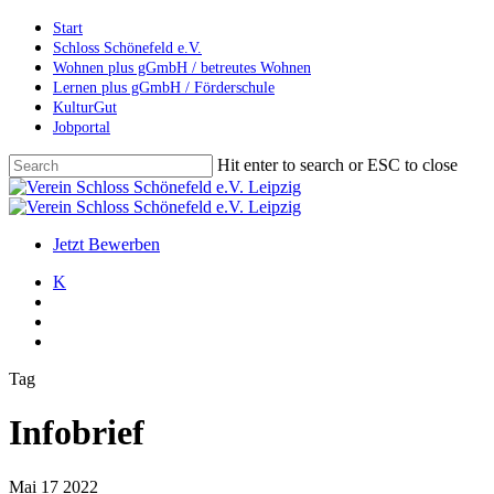
Skip
Start
to
Schloss Schönefeld e.V.
main
Wohnen plus gGmbH / betreutes Wohnen
content
Lernen plus gGmbH / Förderschule
KulturGut
Jobportal
Hit enter to search or ESC to close
Close
Search
search
account
Menu
Jetzt Bewerben
K
search
account
Menu
Tag
Infobrief
Mai
17
2022