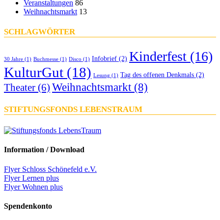
Veranstaltungen
86
Weihnachtsmarkt
13
SCHLAGWÖRTER
Kinderfest
(16)
Infobrief
(2)
30 Jahre
(1)
Buchmesse
(1)
Disco
(1)
KulturGut
(18)
Tag des offenen Denkmals
(2)
Lesung
(1)
Weihnachtsmarkt
(8)
Theater
(6)
STIFTUNGSFONDS LEBENSTRAUM
Information / Download
Flyer Schloss Schönefeld e.V.
Flyer Lernen plus
Flyer Wohnen plus
Spendenkonto