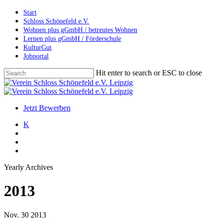
Skip
Start
to
Schloss Schönefeld e.V.
main
Wohnen plus gGmbH / betreutes Wohnen
content
Lernen plus gGmbH / Förderschule
KulturGut
Jobportal
Hit enter to search or ESC to close
Close
Search
search
account
Menu
Jetzt Bewerben
K
search
account
Menu
Yearly Archives
2013
Nov.
30
2013