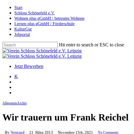
Skip
Start
to
Schloss Schönefeld e.V.
main
Wohnen plus gGmbH / betreutes Wohnen
content
Lernen plus gGmbH / Förderschule
KulturGut
Jobportal
Hit enter to search or ESC to close
Close
Search
search
account
Menu
Jetzt Bewerben
K
search
account
Menu
Allgemein
Archiv
Wir trauern um Frank Reichel
By
Vorstand
21. März 2013
November 15th, 2021
No Comments