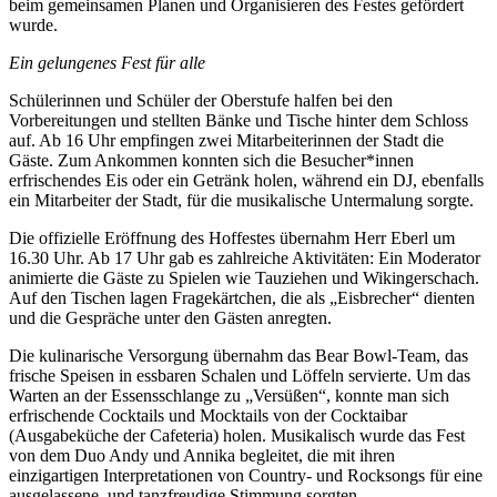
beim gemeinsamen Planen und Organisieren des Festes gefördert
wurde.
Ein gelungenes Fest für alle
Schülerinnen und Schüler der Oberstufe halfen bei den
Vorbereitungen und stellten Bänke und Tische hinter dem Schloss
auf. Ab 16 Uhr empfingen zwei Mitarbeiterinnen der Stadt die
Gäste. Zum Ankommen konnten sich die Besucher*innen
erfrischendes Eis oder ein Getränk holen, während ein DJ, ebenfalls
ein Mitarbeiter der Stadt, für die musikalische Untermalung sorgte.
Die offizielle Eröffnung des Hoffestes übernahm Herr Eberl um
16.30 Uhr. Ab 17 Uhr gab es zahlreiche Aktivitäten: Ein Moderator
animierte die Gäste zu Spielen wie Tauziehen und Wikingerschach.
Auf den Tischen lagen Fragekärtchen, die als „Eisbrecher“ dienten
und die Gespräche unter den Gästen anregten.
Die kulinarische Versorgung übernahm das Bear Bowl-Team, das
frische Speisen in essbaren Schalen und Löffeln servierte. Um das
Warten an der Essensschlange zu „Versüßen“, konnte man sich
erfrischende Cocktails und Mocktails von der Cocktaibar
(Ausgabeküche der Cafeteria) holen. Musikalisch wurde das Fest
von dem Duo Andy und Annika begleitet, die mit ihren
einzigartigen Interpretationen von Country- und Rocksongs für eine
ausgelassene und tanzfreudige Stimmung sorgten.