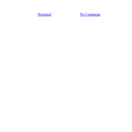
By
Vorstand
7. Mai 2025
No Comments