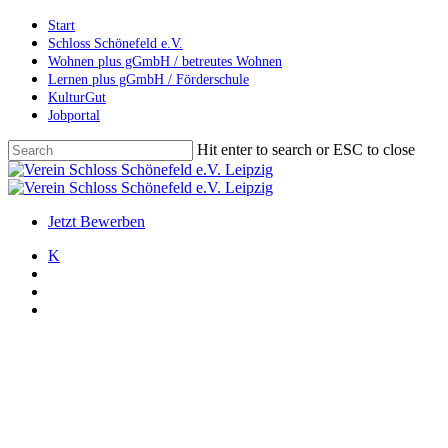
Skip
Start
to
Schloss Schönefeld e.V.
main
Wohnen plus gGmbH / betreutes Wohnen
content
Lernen plus gGmbH / Förderschule
KulturGut
Jobportal
Hit enter to search or ESC to close
Close
Search
search
account
Menu
Jetzt Bewerben
K
search
account
Menu
Allgemein
Hoffest mit Unterstützung der
Stadt