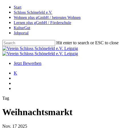
Skip
Start
to
Schloss Schönefeld e.V.
main
Wohnen plus gGmbH / betreutes Wohnen
content
Lernen plus gGmbH / Förderschule
KulturGut
Jobportal
Hit enter to search or ESC to close
Close
Search
search
account
Menu
Jetzt Bewerben
K
search
account
Menu
Tag
Weihnachtsmarkt
Nov.
17
2025