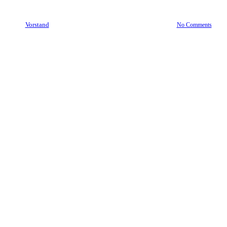
By
Vorstand
20. Januar 2020
November 15th, 2021
No Comments