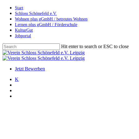
Skip
Start
to
Schloss Schönefeld e.V.
main
Wohnen plus gGmbH / betreutes Wohnen
content
Lernen plus gGmbH / Förderschule
KulturGut
Jobportal
Hit enter to search or ESC to close
Close
Search
search
account
Menu
Jetzt Bewerben
K
search
account
Menu
Archiv
Neujahrsempfang
Veranstaltungen
Neujahrsempfang im Schloss
Schönefeld 2020