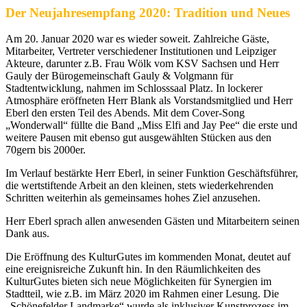
Der Neujahresempfang 2020: Tradition und Neues
Am 20. Januar 2020 war es wieder soweit. Zahlreiche Gäste,
Mitarbeiter, Vertreter verschiedener Institutionen und Leipziger
Akteure, darunter z.B. Frau Wölk vom KSV Sachsen und Herr
Gauly der Bürogemeinschaft Gauly & Volgmann für
Stadtentwicklung, nahmen im Schlosssaal Platz. In lockerer
Atmosphäre eröffneten Herr Blank als Vorstandsmitglied und Herr
Eberl den ersten Teil des Abends. Mit dem Cover-Song
„Wonderwall“ füllte die Band „Miss Elfi and Jay Pee“ die erste und
weitere Pausen mit ebenso gut ausgewählten Stücken aus den
70gern bis 2000er.
Im Verlauf bestärkte Herr Eberl, in seiner Funktion Geschäftsführer,
die wertstiftende Arbeit an den kleinen, stets wiederkehrenden
Schritten weiterhin als gemeinsames hohes Ziel anzusehen.
Herr Eberl sprach allen anwesenden Gästen und Mitarbeitern seinen
Dank aus.
Die Eröffnung des KulturGutes im kommenden Monat, deutet auf
eine ereignisreiche Zukunft hin. In den Räumlichkeiten des
KulturGutes bieten sich neue Möglichkeiten für Synergien im
Stadtteil, wie z.B. im März 2020 im Rahmen einer Lesung. Die
„Schönefelder Landmarke“ wurde als inklusiver Kunstprozess im