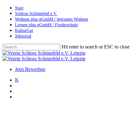
Skip
Start
to
Schloss Schönefeld e.V.
main
Wohnen plus gGmbH / betreutes Wohnen
content
Lernen plus gGmbH / Förderschule
KulturGut
Jobportal
Hit enter to search or ESC to close
Close
Search
search
account
Menu
Jetzt Bewerben
K
search
account
Menu
Archiv
Neujahrsempfang
Veranstaltungen
Neujahrsempfang im Schloss
Schönefeld 2017