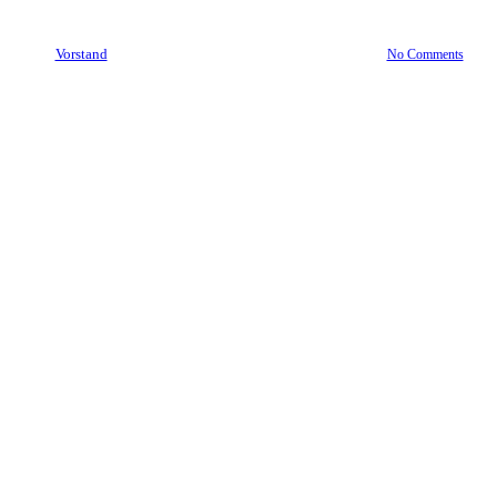
By
Vorstand
16. Januar 2017
November 15th, 2021
No Comments