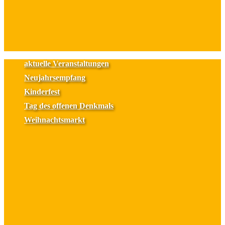
aktuelle Veranstaltungen
Neujahrsempfang
Kinderfest
Tag des offenen Denkmals
Weihnachtsmarkt