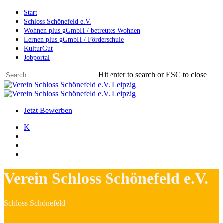
Skip
Start
to
Schloss Schönefeld e.V.
main
Wohnen plus gGmbH / betreutes Wohnen
content
Lernen plus gGmbH / Förderschule
KulturGut
Jobportal
Hit enter to search or ESC to close
Close
Search
search
account
Menu
Jetzt Bewerben
K
search
account
Menu
Verein Schloss Schönefeld e.V.
Schloss Schönefeld