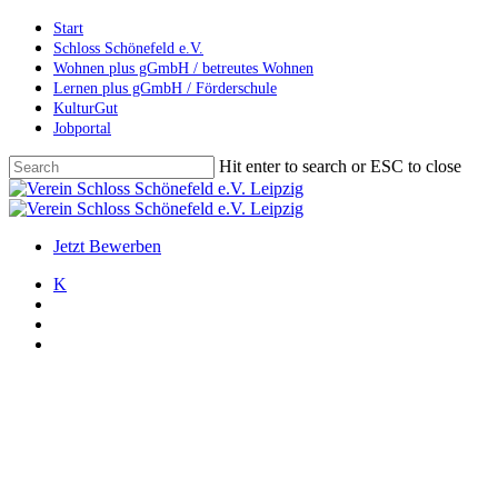
Skip
Start
to
Schloss Schönefeld e.V.
main
Wohnen plus gGmbH / betreutes Wohnen
content
Lernen plus gGmbH / Förderschule
KulturGut
Jobportal
Hit enter to search or ESC to close
Close
Search
search
account
Menu
Jetzt Bewerben
K
search
account
Menu
Allgemein
Archiv
Schülerfirma „BISSWERK“