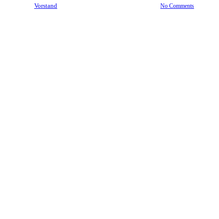
By
Vorstand
17. Mai 2016
Januar 5th, 2024
No Comments