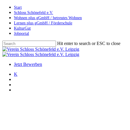
Skip
Start
to
Schloss Schönefeld e.V.
main
Wohnen plus gGmbH / betreutes Wohnen
content
Lernen plus gGmbH / Förderschule
KulturGut
Jobportal
Hit enter to search or ESC to close
Close
Search
search
account
Menu
Jetzt Bewerben
K
search
account
Menu
Archiv
Kinderfest
Veranstaltungen
Kinderfest am Schloss
Schönefeld 2017