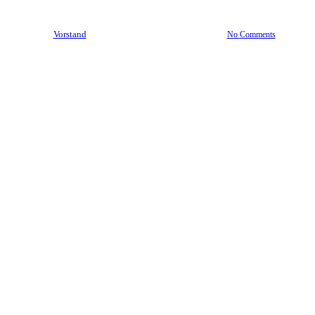
By
Vorstand
10. Juni 2017
Juni 3rd, 2022
No Comments