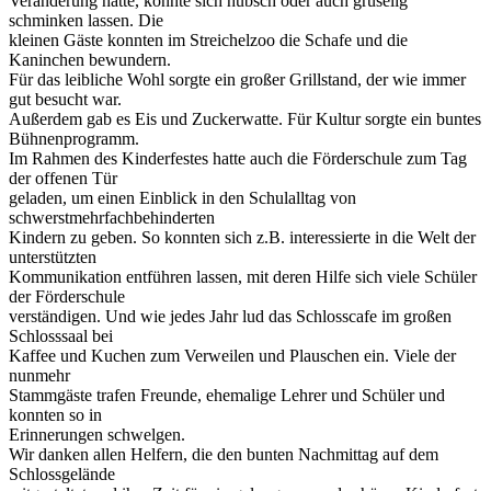
Veränderung hatte, konnte sich hübsch oder auch gruselig
schminken lassen. Die
kleinen Gäste konnten im Streichelzoo die Schafe und die
Kaninchen bewundern.
Für das leibliche Wohl sorgte ein großer Grillstand, der wie immer
gut besucht war.
Außerdem gab es Eis und Zuckerwatte. Für Kultur sorgte ein buntes
Bühnenprogramm.
Im Rahmen des Kinderfestes hatte auch die Förderschule zum Tag
der offenen Tür
geladen, um einen Einblick in den Schulalltag von
schwerstmehrfachbehinderten
Kindern zu geben. So konnten sich z.B. interessierte in die Welt der
unterstützten
Kommunikation entführen lassen, mit deren Hilfe sich viele Schüler
der Förderschule
verständigen. Und wie jedes Jahr lud das Schlosscafe im großen
Schlosssaal bei
Kaffee und Kuchen zum Verweilen und Plauschen ein. Viele der
nunmehr
Stammgäste trafen Freunde, ehemalige Lehrer und Schüler und
konnten so in
Erinnerungen schwelgen.
Wir danken allen Helfern, die den bunten Nachmittag auf dem
Schlossgelände