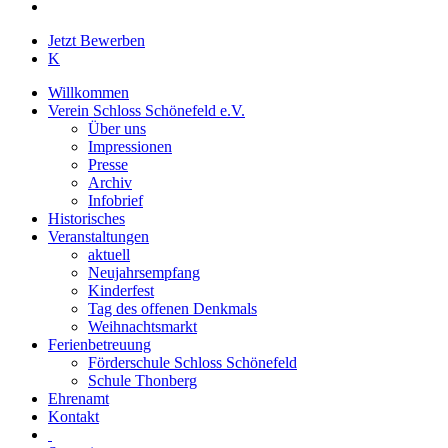
instagram
Close
Jetzt Bewerben
Menu
K
Willkommen
Verein Schloss Schönefeld e.V.
Über uns
Impressionen
Presse
Archiv
Infobrief
Historisches
Veranstaltungen
aktuell
Neujahrsempfang
Kinderfest
Tag des offenen Denkmals
Weihnachtsmarkt
Ferienbetreuung
Förderschule Schloss Schönefeld
Schule Thonberg
Ehrenamt
Kontakt