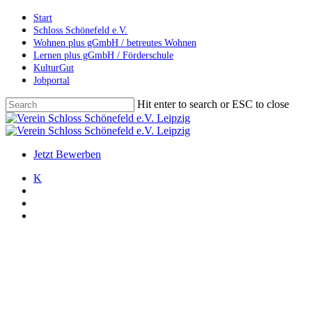
Skip
Start
to
Schloss Schönefeld e.V.
main
Wohnen plus gGmbH / betreutes Wohnen
content
Lernen plus gGmbH / Förderschule
KulturGut
Jobportal
Hit enter to search or ESC to close
Close
Search
search
account
Menu
Jetzt Bewerben
K
search
account
Menu
Allgemein
Archiv
Stiftungsfonds LebensTraum