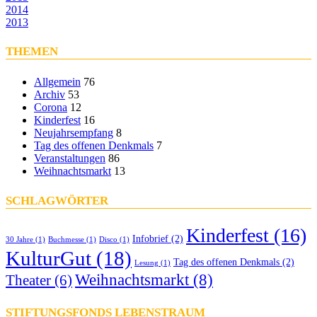
2014
2013
THEMEN
Allgemein
76
Archiv
53
Corona
12
Kinderfest
16
Neujahrsempfang
8
Tag des offenen Denkmals
7
Veranstaltungen
86
Weihnachtsmarkt
13
SCHLAGWÖRTER
Kinderfest
(16)
Infobrief
(2)
30 Jahre
(1)
Buchmesse
(1)
Disco
(1)
KulturGut
(18)
Tag des offenen Denkmals
(2)
Lesung
(1)
Weihnachtsmarkt
(8)
Theater
(6)
STIFTUNGSFONDS LEBENSTRAUM