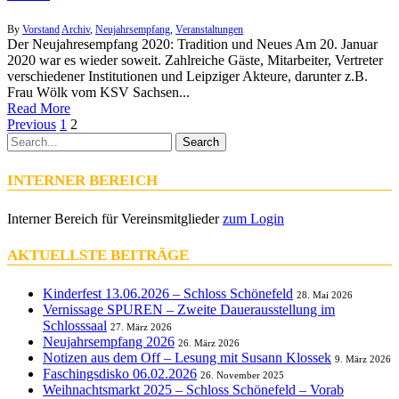
By
Vorstand
Archiv
,
Neujahrsempfang
,
Veranstaltungen
Der Neujahresempfang 2020: Tradition und Neues Am 20. Januar
2020 war es wieder soweit. Zahlreiche Gäste, Mitarbeiter, Vertreter
verschiedener Institutionen und Leipziger Akteure, darunter z.B.
Frau Wölk vom KSV Sachsen...
Read More
Previous
1
2
Search
INTERNER BEREICH
Interner Bereich für Vereinsmitglieder
zum Login
AKTUELLSTE BEITRÄGE
Kinderfest 13.06.2026 – Schloss Schönefeld
28. Mai 2026
Vernissage SPUREN – Zweite Dauerausstellung im
Schlosssaal
27. März 2026
Neujahrsempfang 2026
26. März 2026
Notizen aus dem Off – Lesung mit Susann Klossek
9. März 2026
Faschingsdisko 06.02.2026
26. November 2025
Weihnachtsmarkt 2025 – Schloss Schönefeld – Vorab