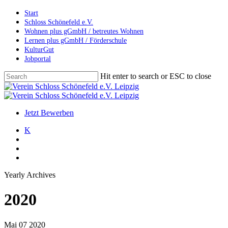
Skip
Start
to
Schloss Schönefeld e.V.
main
Wohnen plus gGmbH / betreutes Wohnen
content
Lernen plus gGmbH / Förderschule
KulturGut
Jobportal
Hit enter to search or ESC to close
Close
Search
search
account
Menu
Jetzt Bewerben
K
search
account
Menu
Yearly Archives
2020
Mai
07
2020