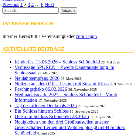
Previous
1
2
3
4
…
6
Next
Search
INTERNER BEREICH
Interner Bereich für Vereinsmitglieder
zum Login
AKTUELLSTE BEITRÄGE
Kinderfest 13.06.2026 – Schloss Schönefeld
28. Mai 2026
Vernissage SPUREN – Zweite Dauerausstellung im
Schlosssaal
27. März 2026
Neujahrsempfang 2026
26. März 2026
Notizen aus dem Off – Lesung mit Susann Klossek
9. März 2026
Faschingsdisko 06.02.2026
26. November 2025
Weihnachtsmarkt 2025 – Schloss Schönefeld – Vorab
Information
17. November 2025
Tag des offenen Denkmals 2025
25. September 2025
Ein Schloss hinterm Schloss
15. September 2025
Disko im Schloss Schönefeld 23.10.25
11. August 2025
Neuigkeiten von den drei Großbaustellen unserer
Gesellschaften Lernen und Wohnen plus gGmbH Schloss
Schönefeld
8. Juni 2025