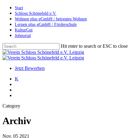
Skip
Start
to
Schloss Schönefeld e.V.
main
Wohnen plus gGmbH / betreutes Wohnen
content
Lernen plus gGmbH / Förderschule
KulturGut
Jobportal
Hit enter to search or ESC to close
Close
Search
search
account
Menu
Jetzt Bewerben
K
search
account
Menu
Category
Archiv
Nov.
05
2021