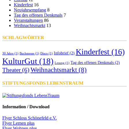
Kinderfest
16
Neujahrsempfang
8
Tag des offenen Denkmals
7
Veranstaltungen
86
Weihnachtsmarkt
13
SCHLAGWÖRTER
Kinderfest
(16)
Infobrief
(2)
30 Jahre
(1)
Buchmesse
(1)
Disco
(1)
KulturGut
(18)
Tag des offenen Denkmals
(2)
Lesung
(1)
Weihnachtsmarkt
(8)
Theater
(6)
STIFTUNGSFONDS LEBENSTRAUM
Information / Download
Flyer Schloss Schönefeld e.V.
Flyer Lernen plus
Flyer Wohnen plus