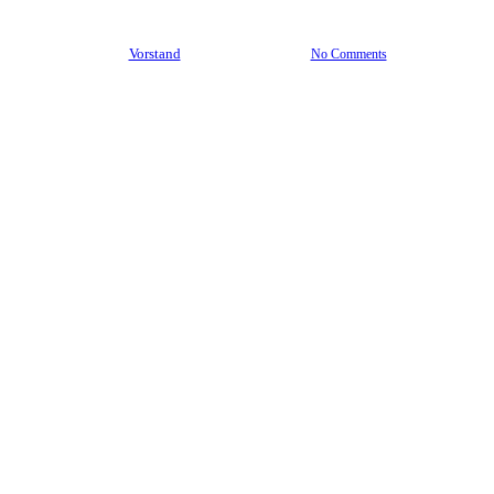
By
Vorstand
24. Januar 2024
No Comments