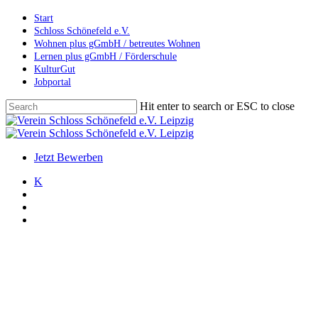
Skip
Start
to
Schloss Schönefeld e.V.
main
Wohnen plus gGmbH / betreutes Wohnen
content
Lernen plus gGmbH / Förderschule
KulturGut
Jobportal
Hit enter to search or ESC to close
Close
Search
search
account
Menu
Jetzt Bewerben
K
search
account
Menu
Allgemein
Veranstaltungen
Inklusiver Tanzworkshop im
KulturGut