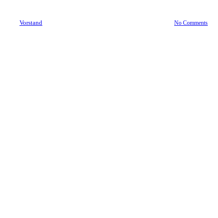
By
Vorstand
5. September 2022
September 22nd, 2022
No Comments