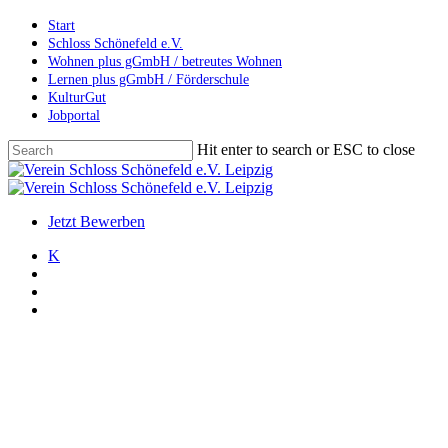
Skip
Start
to
Schloss Schönefeld e.V.
main
Wohnen plus gGmbH / betreutes Wohnen
content
Lernen plus gGmbH / Förderschule
KulturGut
Jobportal
Hit enter to search or ESC to close
Close
Search
search
account
Menu
Jetzt Bewerben
K
search
account
Menu
Allgemein
Archiv
Tag des offenen Denkmals
Veranstaltungen
Tag des offenen Denkmals 2022