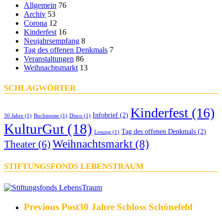
Allgemein
76
Archiv
53
Corona
12
Kinderfest
16
Neujahrsempfang
8
Tag des offenen Denkmals
7
Veranstaltungen
86
Weihnachtsmarkt
13
SCHLAGWÖRTER
Kinderfest
(16)
Infobrief
(2)
30 Jahre
(1)
Buchmesse
(1)
Disco
(1)
KulturGut
(18)
Tag des offenen Denkmals
(2)
Lesung
(1)
Weihnachtsmarkt
(8)
Theater
(6)
STIFTUNGSFONDS LEBENSTRAUM
Previous Post
30 Jahre Schloss Schönefeld