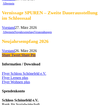
Allgemein
Vernissage SPUREN – Zweite Dauerausstellung
im Schlosssaal
Vorstand
27. März 2026
Allgemein
Neujahrsempfang
Veranstaltungen
Neujahrsempfang 2026
Vorstand
26. März 2026
Share
Tweet
Share
Pin
Information / Download
Flyer Schloss Schönefeld e.V.
Flyer Lernen plus
Flyer Wohnen plus
Spendenkonto
Schloss Schönefeld e.V.
Bank für Sozialwirtschaft