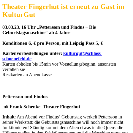
Theater Fingerhut ist erneut zu Gast im
KulturGut
03.03.23, 16 Uhr „Pettersson und Findus – Die
Geburtstagsmaschine“ ab 4 Jahre
Konditionen 6,-€ pro Person, mit Leipzig Pass 5,-€
Kartenvorbestellungen unter:
kulturgut@schloss-
schoenefeld.de
Karten abholen bis 15min vor Vorstellungsbeginn, ansonsten
verfallen sie
Restkarten an Abendkasse
Pettersson und Findus
mit
Frank Schenke
,
Theater Fingerhut
Inhalt
: Am Abend vor Findus‘ Geburtstag werkelt Pettersson in
seiner Werkstatt: die Geburtstagsmaschine will noch immer nicht
funktionieren! Ständig kommt dem Alten etwas in die Quere: die
Hühner wollen in den Schlaf gesungen und die Maschine muss vor