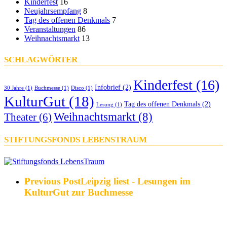
Kinderfest
16
Neujahrsempfang
8
Tag des offenen Denkmals
7
Veranstaltungen
86
Weihnachtsmarkt
13
SCHLAGWÖRTER
Kinderfest
(16)
Infobrief
(2)
30 Jahre
(1)
Buchmesse
(1)
Disco
(1)
KulturGut
(18)
Tag des offenen Denkmals
(2)
Lesung
(1)
Weihnachtsmarkt
(8)
Theater
(6)
STIFTUNGSFONDS LEBENSTRAUM
Previous Post
Leipzig liest - Lesungen im
KulturGut zur Buchmesse