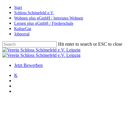
Skip
Start
to
Schloss Schönefeld e.V.
main
Wohnen plus gGmbH / betreutes Wohnen
content
Lernen plus gGmbH / Förderschule
KulturGut
Jobportal
Hit enter to search or ESC to close
Close
Search
search
account
Menu
Jetzt Bewerben
K
search
account
Menu
Allgemein
Veranstaltungen
Theater Fingerhut erneut zu
Gast im KulturGut – 3. März