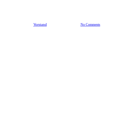
2023
By
Vorstand
21. Januar 2023
No Comments