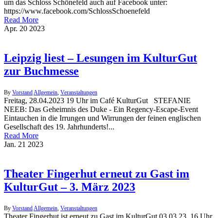
um das Schloss Schönefeld auch auf Facebook unter:
https://www.facebook.com/SchlossSchoenefeld
Read More
Apr.
20
2023
Leipzig liest – Lesungen im KulturGut
zur Buchmesse
By
Vorstand
Allgemein
,
Veranstaltungen
Freitag, 28.04.2023 19 Uhr im Café KulturGut STEFANIE
NEEB: Das Geheimnis des Duke - Ein Regency-Escape-Event
Eintauchen in die Irrungen und Wirrungen der feinen englischen
Gesellschaft des 19. Jahrhunderts!...
Read More
Jan.
21
2023
Theater Fingerhut erneut zu Gast im
KulturGut – 3. März 2023
By
Vorstand
Allgemein
,
Veranstaltungen
Theater Fingerhut ist erneut zu Gast im KulturGut 03.03.23, 16 Uhr