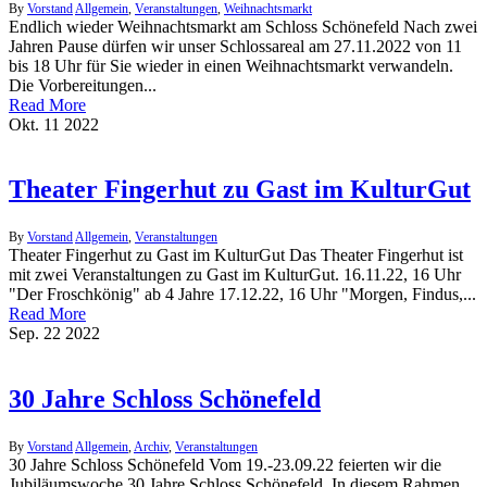
By
Vorstand
Allgemein
,
Veranstaltungen
,
Weihnachtsmarkt
Endlich wieder Weihnachtsmarkt am Schloss Schönefeld Nach zwei
Jahren Pause dürfen wir unser Schlossareal am 27.11.2022 von 11
bis 18 Uhr für Sie wieder in einen Weihnachtsmarkt verwandeln.
Die Vorbereitungen...
Read More
Okt.
11
2022
Theater Fingerhut zu Gast im KulturGut
By
Vorstand
Allgemein
,
Veranstaltungen
Theater Fingerhut zu Gast im KulturGut Das Theater Fingerhut ist
mit zwei Veranstaltungen zu Gast im KulturGut. 16.11.22, 16 Uhr
"Der Froschkönig" ab 4 Jahre 17.12.22, 16 Uhr "Morgen, Findus,...
Read More
Sep.
22
2022
30 Jahre Schloss Schönefeld
By
Vorstand
Allgemein
,
Archiv
,
Veranstaltungen
30 Jahre Schloss Schönefeld Vom 19.-23.09.22 feierten wir die
Jubiläumswoche 30 Jahre Schloss Schönefeld. In diesem Rahmen