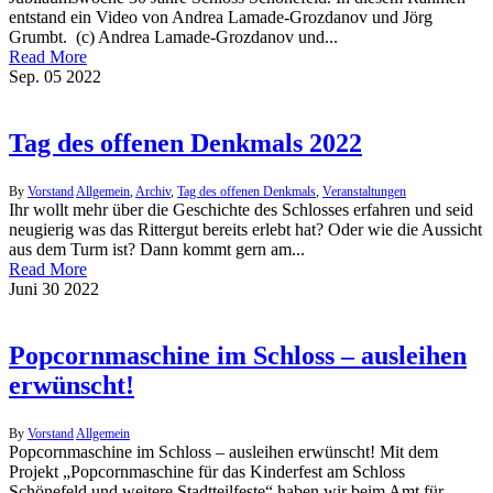
entstand ein Video von Andrea Lamade-Grozdanov und Jörg
Grumbt. (c) Andrea Lamade-Grozdanov und...
Read More
Sep.
05
2022
Tag des offenen Denkmals 2022
By
Vorstand
Allgemein
,
Archiv
,
Tag des offenen Denkmals
,
Veranstaltungen
Ihr wollt mehr über die Geschichte des Schlosses erfahren und seid
neugierig was das Rittergut bereits erlebt hat? Oder wie die Aussicht
aus dem Turm ist? Dann kommt gern am...
Read More
Juni
30
2022
Popcornmaschine im Schloss – ausleihen
erwünscht!
By
Vorstand
Allgemein
Popcornmaschine im Schloss – ausleihen erwünscht! Mit dem
Projekt „Popcornmaschine für das Kinderfest am Schloss
Schönefeld und weitere Stadtteilfeste“ haben wir beim Amt für