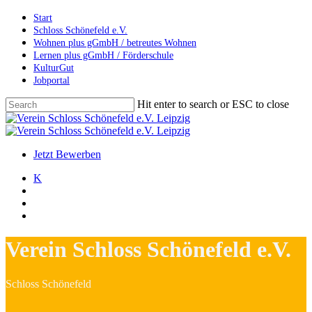
Skip
Start
to
Schloss Schönefeld e.V.
main
Wohnen plus gGmbH / betreutes Wohnen
content
Lernen plus gGmbH / Förderschule
KulturGut
Jobportal
Hit enter to search or ESC to close
Close
Search
search
account
Menu
Jetzt Bewerben
K
search
account
Menu
Verein Schloss Schönefeld e.V.
Schloss Schönefeld